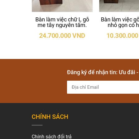
Bàn làm việc chữ L gỗ
Bàn làm việc g
me tây nguyên tấm.
nhỏ gọn có h
60x5x160cm c
24.700.000 VND
10.300.00
Đăng ký để nhận tin: Ưu đãi 
CHÍNH SÁCH
Chính sách đổi trả