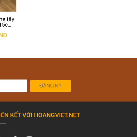
me tây
Bàn làm việc gỗ óc chó
Bàn làm việc tại n
115cm
ghép 4 tấm
me tây nguyên k
85x3x180cm cao 75cm
89x5x206cm cao 
VND
14.500.000 VND
14.900.000 V
ĐĂNG KÝ
IÊN KẾT VỚI HOANGVIET.NET