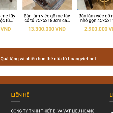
ỗ me tây
Bàn làm việc gỗ me tây
Bàn làm việc gỗ 
ộc tủ
có tủ 75x5x180cm cao
nhỏ gọn 45x5x
ao 75cm
75cm
cao 75cm
0 VND
13.300.000 VND
2.900.000 
- Quà tặng và nhiều hơn thế nữa từ hoangviet.net
LIÊN HỆ
L
CÔNG TY TNHH THIẾT BỊ VÀ VẬT LIỆU HOÀNG