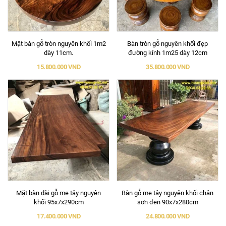
Mặt bàn gỗ tròn nguyên khối 1m2
Bàn tròn gỗ nguyên khối đẹp
dày 11cm.
đường kính 1m25 dày 12cm
15.800.000 VND
35.800.000 VND
Mặt bàn dài gỗ me tây nguyên
Bàn gỗ me tây nguyên khối chân
khối 95x7x290cm
sơn đen 90x7x280cm
17.400.000 VND
24.800.000 VND