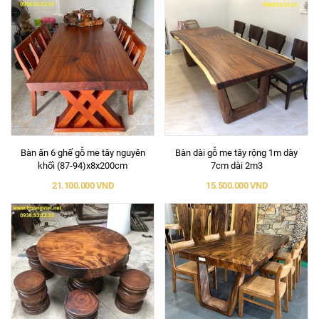
Bàn ăn 6 ghế gỗ me tây nguyên
Bàn dài gỗ me tây rộng 1m dày
khối (87-94)x8x200cm
7cm dài 2m3
21.100.000 VND
15.500.000 VND