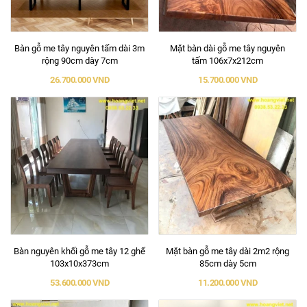
Bàn gỗ me tây nguyên tấm dài 3m
Mặt bàn dài gỗ me tây nguyên
rộng 90cm dày 7cm
tấm 106x7x212cm
26.700.000 VND
15.700.000 VND
Bàn nguyên khối gỗ me tây 12 ghế
Mặt bàn gỗ me tây dài 2m2 rộng
103x10x373cm
85cm dày 5cm
53.600.000 VND
11.200.000 VND