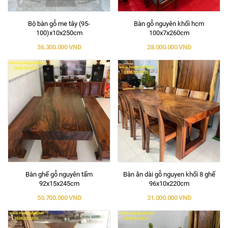
Bộ bàn gỗ me tây (95-
Bàn gỗ nguyên khối hcm
100)x10x250cm
100x7x260cm
36.300.000 VND
28.000.000 VND
Bàn ghế gỗ nguyên tấm
Bàn ăn dài gỗ nguyen khối 8 ghế
92x15x245cm
96x10x220cm
50.700.000 VND
31.000.000 VND