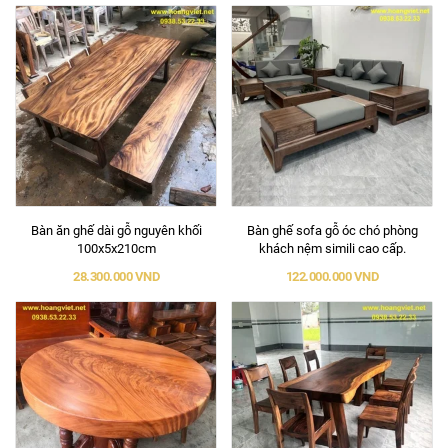
Bàn ăn ghế dài gỗ nguyên khối
Bàn ghế sofa gỗ óc chó phòng
100x5x210cm
khách nệm simili cao cấp.
28.300.000 VND
122.000.000 VND