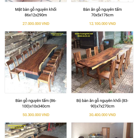
Mặt bàn gỗ nguyên khối
Bàn ăn gỗ nguyên tấm
86x12x290m
70x5x176cm
27.000.000 VND
12.100.000 VND
Bàn gỗ nguyên tấm (86-
Bộ bàn ăn gỗ nguyên khối (83-
100)x10x340cm
90)x7x270cm
50.300.000 VND
30.400.000 VND