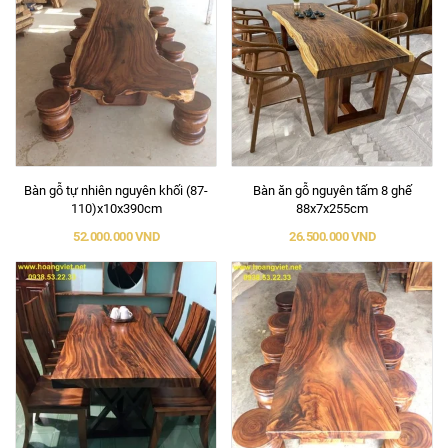
Bàn gỗ tự nhiên nguyên khối (87-
Bàn ăn gỗ nguyên tấm 8 ghế
110)x10x390cm
88x7x255cm
52.000.000 VND
26.500.000 VND