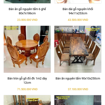
Bàn ăn gỗ nguyên tấm 6 ghế
Bàn dài gỗ nguyên khối
80x7x186cm
94x11x253cm
23.000.000 VND
43.500.000 VND
Bàn tròn gỗ gõ đỏ đk 1m2 dày
Bàn ăn nguyên tấm 90x10x250cm
12cm
71.500.000 VND
37.100.000 VND