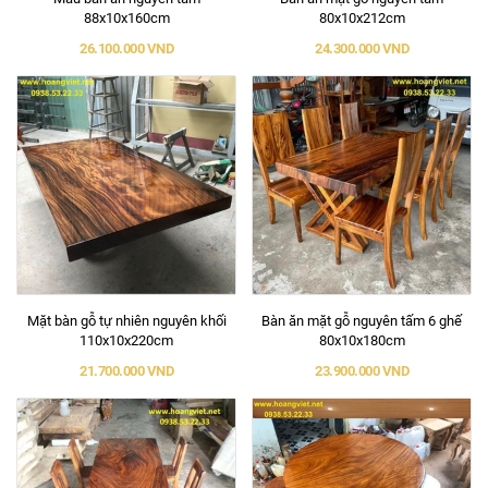
88x10x160cm
80x10x212cm
26.100.000 VND
24.300.000 VND
Mặt bàn gỗ tự nhiên nguyên khối
Bàn ăn mặt gỗ nguyên tấm 6 ghế
110x10x220cm
80x10x180cm
21.700.000 VND
23.900.000 VND