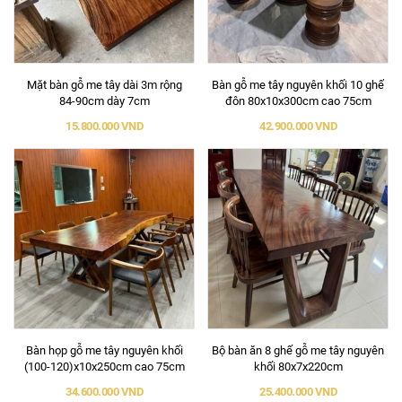
Mặt bàn gỗ me tây dài 3m rộng
Bàn gỗ me tây nguyên khối 10 ghế
84-90cm dày 7cm
đôn 80x10x300cm cao 75cm
15.800.000 VND
42.900.000 VND
Bàn họp gỗ me tây nguyên khối
Bộ bàn ăn 8 ghế gỗ me tây nguyên
(100-120)x10x250cm cao 75cm
khối 80x7x220cm
34.600.000 VND
25.400.000 VND