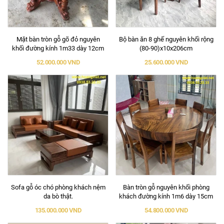
Mặt bàn tròn gỗ gõ đỏ nguyên
Bộ bàn ăn 8 ghế nguyên khối rộng
khối đường kính 1m33 dày 12cm
(80-90)x10x206cm
52.000.000 VND
25.600.000 VND
Sofa gỗ óc chó phòng khách nệm
Bàn tròn gỗ nguyên khối phòng
da bò thật.
khách đường kính 1m6 dày 15cm
135.000.000 VND
54.800.000 VND