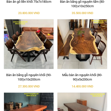
Bàn ăn gỗ liền khối 75x7x180cm
Bàn ăn bằng gỗ nguyên tấm (80-
100)x10x250cm
20.800.000 VND
35.500.000 VND
Bàn ăn bằng gỗ nguyên khối (90-
Mẫu bàn ăn nguyên khối (80-
100)x10x200cm
90)x5x200cm
27.300.000 VND
14.400.000 VND