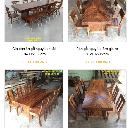
Giá bàn ăn gỗ nguyên khối
Bàn gỗ nguyên tấm giá rẻ
94x11x253cm
81x10x212cm
33.500.000 VND
30.500.000 VND