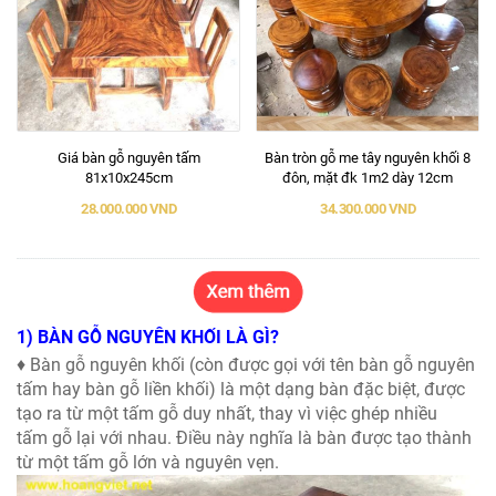
Giá bàn gỗ nguyên tấm
Bàn tròn gỗ me tây nguyên khối 8
81x10x245cm
đôn, mặt đk 1m2 dày 12cm
28.000.000 VND
34.300.000 VND
1) BÀN GỖ NGUYÊN KHỐI LÀ GÌ?
♦ Bàn gỗ nguyên khối (còn được gọi với tên bàn gỗ nguyên
tấm hay bàn gỗ liền khối) là một dạng bàn đặc biệt, được
tạo ra từ một tấm gỗ duy nhất, thay vì việc ghép nhiều
tấm gỗ lại với nhau. Điều này nghĩa là bàn được tạo thành
từ một tấm gỗ lớn và nguyên vẹn.