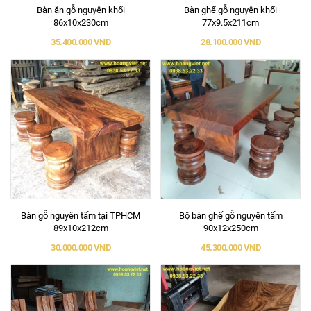
Bàn ăn gỗ nguyên khối
Bàn ghế gỗ nguyên khối
86x10x230cm
77x9.5x211cm
35.400.000 VND
28.100.000 VND
Bàn gỗ nguyên tấm tại TPHCM
Bộ bàn ghế gỗ nguyên tấm
89x10x212cm
90x12x250cm
30.000.000 VND
45.300.000 VND