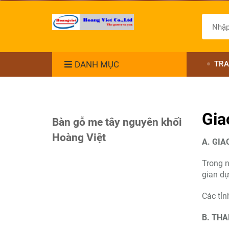
DANH MỤC
TRA
Gia
Bàn gỗ me tây nguyên khối
Hoàng Việt
A. GIA
Trong n
gian dự
Các tỉn
B. TH