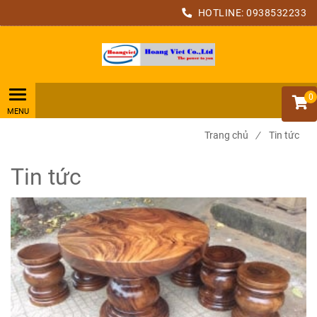
HOTLINE:
0938532233
0
Trang chủ
/
Tin tức
Tin tức