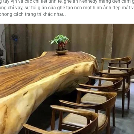
ay vịn và các chi tiết tinh tế, ghế ăn Kennedy mang đến cảm 
ng chỉ vậy, sự tối giản của ghế tạo nên một hình ảnh đẹp mắt 
phong cách trang trí khác nhau.