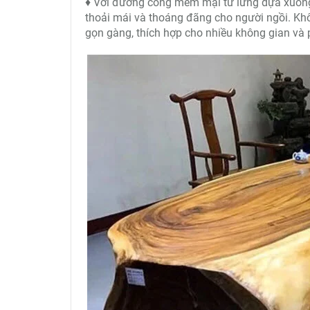
♦ Với đường cong mềm mại từ lưng dựa xuống t
thoải mái và thoáng đãng cho người ngồi. Khô
gọn gàng, thích hợp cho nhiều không gian và 