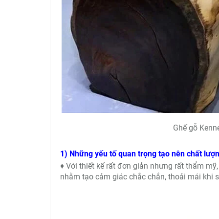
Ghế gỗ Kenne
1) Những yếu tố quan trọng tạo nên chất lượ
♦ Với thiết kế rất đơn giản nhưng rất thẩm mỹ
nhằm tạo cảm giác chắc chắn, thoải mái khi 