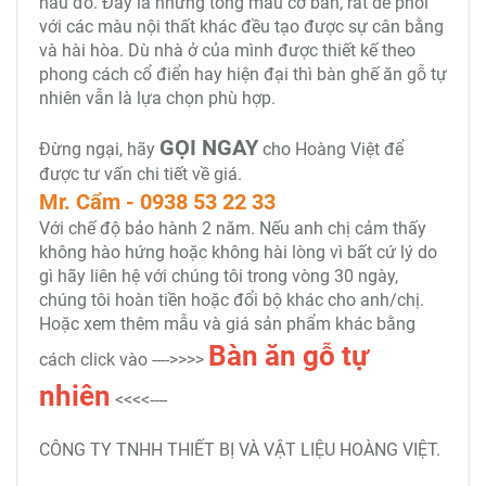
nâu đỏ. Đây là những tông màu cơ bản, rất dễ phối
với các màu nội thất khác đều tạo được sự cân bằng
và hài hòa. Dù nhà ở của mình được thiết kế theo
phong cách cổ điển hay hiện đại thì bàn ghế ăn gỗ tự
nhiên vẫn là lựa chọn phù hợp.
GỌI NGAY
Đừng ngại, hãy
cho Hoàng Việt để
được tư vấn chi tiết về giá.
Mr. Cẩm - 0938 53 22 33
Với chế độ bảo hành 2 năm. Nếu anh chị cảm thấy
không hào hứng hoặc không hài lòng vì bất cứ lý do
gì hãy liên hệ với chúng tôi trong vòng 30 ngày,
chúng tôi hoàn tiền hoặc đổi bộ khác cho anh/chị.
Hoặc xem thêm mẫu và giá sản phẩm khác bằng
Bàn ăn gỗ tự
cách click vào ---->>>>
nhiên
<<<<----
CÔNG TY TNHH THIẾT BỊ VÀ VẬT LIỆU HOÀNG VIỆT.