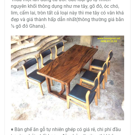
nguyên khối thông dụng như me tây, gõ đỏ, óc chó,
lim, cẩm lai, tròn tất cả loại này thì me tây có vân khá
đẹp và giá thành hấp dẫn nhất(thông thường giá bằn
½ gõ đỏ Ghana).
♦ Bàn ghế ăn gỗ tự nhiên ghép có giá rẻ, chi phí đầu