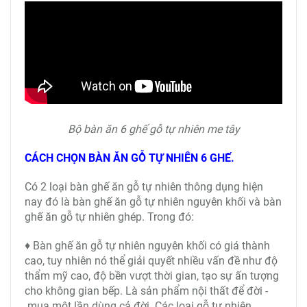
Bộ bàn ăn 6 ghế gỗ tự nhiên me tây
CÁCH CHỌN BÀN ĂN GỖ TỰ NHIÊ
N 6 GHẾ.
Có 2 loại bàn ghế ăn gỗ tự nhiên thông dụng hiện
nay đó là bàn ghế ăn gỗ tự nhiên nguyên khối và bàn
ghế ăn gỗ tự nhiên ghép. Trong đó:
♦ Bàn ghế ăn gỗ tự nhiên nguyên khối có giá thành
cao, tuy nhiên nó thể giải quyết nhiều vấn đề như độ
thẩm mỹ cao, độ bền vượt thời gian, tạo sự ấn tượng
cho không gian bếp. Là sản phẩm nội thất để đời -
mua một lần dùng cả đời. Các loại gỗ tự nhiên