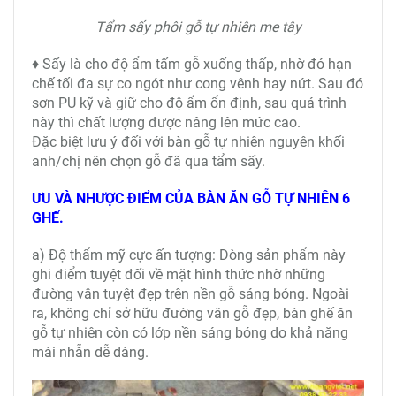
Tẩm sấy phôi gỗ tự nhiên me tây
♦ Sấy là cho độ ẩm tấm gỗ xuống thấp, nhờ đó hạn
chế tối đa sự co ngót như cong vênh hay nứt. Sau đó
sơn PU kỹ và giữ cho độ ẩm ổn định, sau quá trình
này thì chất lượng được nâng lên mức cao.
Đặc biệt lưu ý đối với bàn gỗ tự nhiên nguyên khối
anh/chị nên chọn gỗ đã qua tẩm sấy.
ƯU VÀ NHƯỢC ĐIỂM CỦA BÀN ĂN GỖ TỰ NHIÊN 6
GHẾ.
a) Độ thẩm mỹ cực ấn tượng: Dòng sản phẩm này
ghi điểm tuyệt đối về mặt hình thức nhờ những
đường vân tuyệt đẹp trên nền gỗ sáng bóng. Ngoài
ra, không chỉ sở hữu đường vân gỗ đẹp, bàn ghế ăn
gỗ tự nhiên còn có lớp nền sáng bóng do khả năng
mài nhẵn dễ dàng.