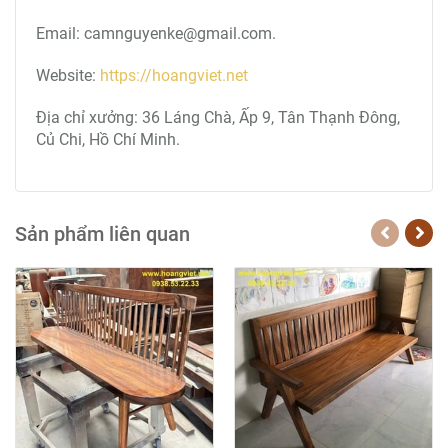
Mr. Cẩm - 0938 53 22 33
Với chế độ bảo hành 2 năm. Nếu quý khách cảm
thấy không hài lòng vì bất cứ lý do gì hãy liên hệ với
chúng tôi trong vòng 30 ngày, chúng tôi hoàn tiền
hoặc đổi bộ khác.
Hoặc xem thêm sản phẩm khác bằng cách click vào -
Ghế băng dài
--->>>>
<<<<----
CÔNG TY TNHH THIẾT BỊ VÀ VẬT LIỆU HOÀNG VIỆT.
Hotline: 0938532233.
Email: camnguyenke@gmail.com.
Website:
https://hoangviet.net
Địa chỉ xưởng: 36 Láng Chà, Ấp 9, Tân Thạnh Đông,
Củ Chi, Hồ Chí Minh.