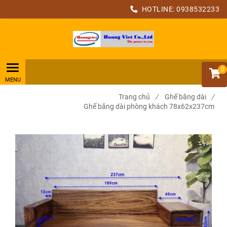
HOTLINE:
0938532233
0
Trang chủ
/
Ghế băng dài
/
Ghế băng dài phòng khách 78x62x237cm