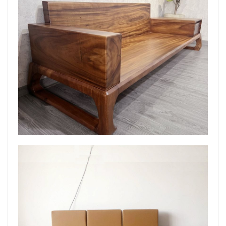
Ngăn kéo mang đến sự tiện dụng
♦ Từ những mẫu ghế bọc da sang trọng đến những
thiết kế gỗ tự nhiên đẳng cấp, việc lựa chọn ghế
băng dài phòng khách không chỉ là sự chọn lựa về
thoải mái mà còn là biểu tượng của cái đẹp riêng tư.
Với sự đa dạng trong mẫu mã và chất liệu, ghế băng
dài là điểm nhấn quan trọng đánh dấu sự hoàn thiện
cho không gian sống đương đại và đẳng cấp.