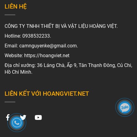
CHÍNH SÁCH
Chính sách đổi trả
Chính sách bảo hành
Giao hàng và thanh toán
Hướng dẫn mua hàng
Chính sách bảo mật thông tin
LIÊN HỆ
CÔNG TY TNHH THIẾT BỊ VÀ VẬT LIỆU HOÀNG VIỆT.
Hotline: 0938532233.
Email: camnguyenke@gmail.com.
Website: https://hoangviet.net