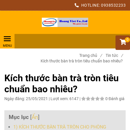
HOTLINE:
0938532233
0
Trang chủ
/
Tin tức
/
Kích thước bàn trà tròn tiêu chuẩn bao nhiêu?
Kích thước bàn trà tròn tiêu
chuẩn bao nhiêu?
Ngày đăng:
25/05/2021 |
Lượt xem:
6147 |
0 Đánh giá
Mục lục
[
Ẩn
]
1) KÍCH THƯỚC BÀN TRÀ TRÒN CHO PHÒNG