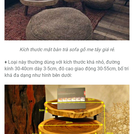
Kích thước mặt bàn trà sofa gỗ me tây giá rẻ.
♦ Loại này thường dùng với kích thước khá nhỏ, đường
kính 30-40cm dày 3-5cm, đô cao giao động 30-55cm, bố trí
khá đa dạng như hình bên dưới: