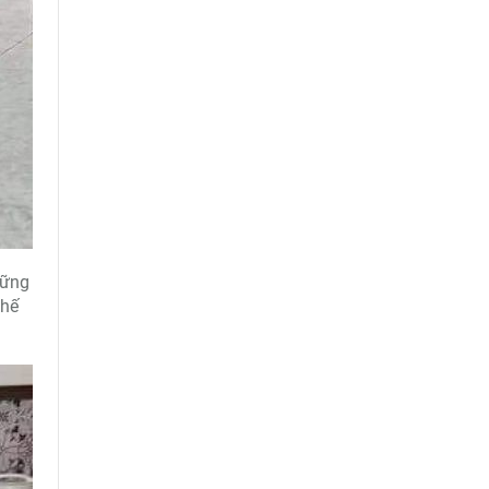
hững
ghế