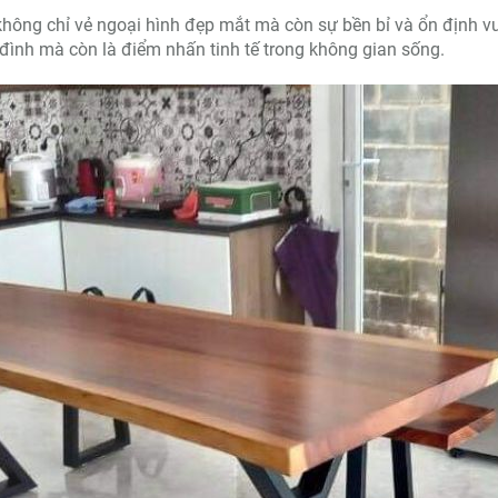
 không chỉ vẻ ngoại hình đẹp mắt mà còn sự bền bỉ và ổn định v
ia đình mà còn là điểm nhấn tinh tế trong không gian sống.