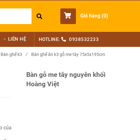
Giỏ hàng (
0
)
LIÊN HỆ
HOTLINE:
0938532233
Bàn ghế k3
/
Bàn ghế ăn k3 gỗ me tây 75x5x195cm
Bàn gỗ me tây nguyên khối
Hoàng Việt
o của