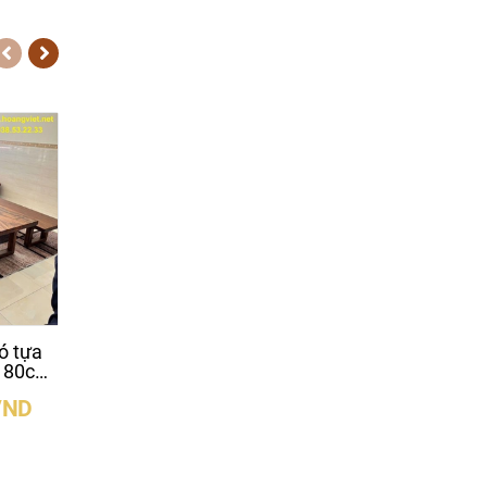
ó tựa
Bàn gỗ me tây K3
Bàn k3 gỗ me tây 
x180cm
nguyên tấm
sắt giá rẻ (75-
80)x5x180cm c
VND
24.500.000 VND
14.200.000 V
75cm