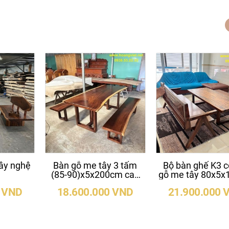
ây nghệ
Bàn gỗ me tây 3 tấm
Bộ bàn ghế K3 c
(85-90)x5x200cm cao
gỗ me tây 80x5
75cm
cao 50cm
0 VND
18.600.000 VND
21.900.000 