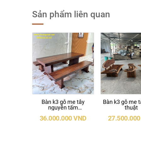
Sản phẩm liên quan
Bàn k3 gỗ me tây
Bàn k3 gỗ me t
nguyên tấm
thuật
79x10x218cm cao
36.000.000 VND
27.500.00
75cm