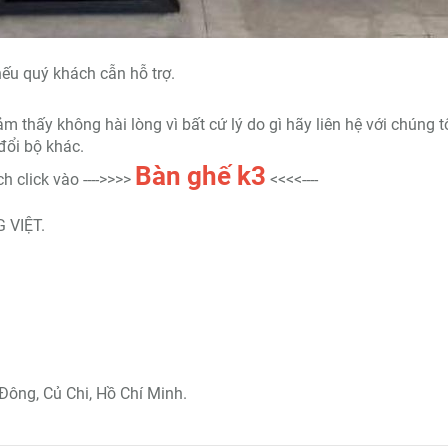
ếu quý khách cẫn hỗ trợ.
thấy không hài lòng vì bất cứ lý do gì hãy liên hệ với chúng t
đổi bộ khác.
Bàn ghế k3
click vào ---->>>>
<<<<----
 VIỆT.
Đông, Củ Chi, Hồ Chí Minh.