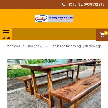
HOTLINE:
0938532233
0
Trang chủ
/
Bàn ghế k3
/
Bàn k3 gỗ me tây nguyên tấm đẹp.