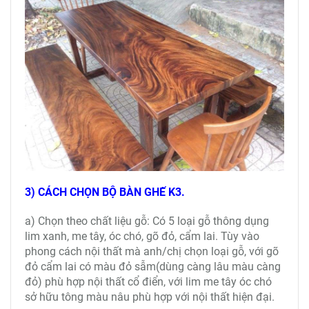
3) CÁCH CHỌN BỘ BÀN GHẾ K3.
a) Chọn theo chất liệu gỗ: Có 5 loại gỗ thông dụng
lim xanh, me tây, óc chó, gõ đỏ, cẩm lai. Tùy vào
phong cách nội thất mà anh/chị chọn loại gỗ, với gõ
đỏ cẩm lai có màu đỏ sẫm(dùng càng lâu màu càng
đỏ) phù hợp nội thất cổ điển, với lim me tây óc chó
sở hữu tông màu nâu phù hợp với nội thất hiện đại.