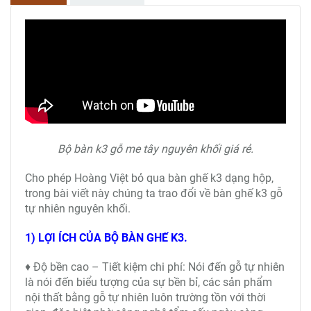
Bộ bàn k3 gỗ me tây nguyên khối giá rẻ.
Cho phép Hoàng Việt bỏ qua bàn ghế k3 dạng hộp,
trong bài viết này chúng ta trao đổi về bàn ghế k3 gỗ
tự nhiên nguyên khối.
1) LỢI ÍCH CỦA BỘ BÀN GHẾ K3.
♦ Độ bền cao – Tiết kiệm chi phí: Nói đến gỗ tự nhiên
là nói đến biểu tượng của sự bền bỉ, các sản phẩm
nội thất bằng gỗ tự nhiên luôn trường tồn với thời