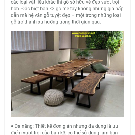
các loại vật liệu khác thì gỗ sở hữu vẻ đẹp vượt trội
hơn. Đặc biệt bàn k3 gỗ me tây không những giá hấp
dẫn mà hệ vân gỗ tuyệt đẹp – một trong những loại
gỗ trở thành xu hướng trong thời gian qua.
♦ Đa năng: Thiết kế đơn giản nhưng đa dụng là ưu
điểm vượt trội của bàn k3; có thể sử dụng làm bàn