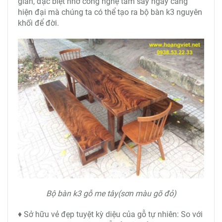
gian, đặc biệt nhờ công nghệ tẩm sấy ngày càng
hiện đại mà chúng ta có thể tạo ra bộ bàn k3 nguyên
khối để đời.
Bộ bàn k3 gỗ me tây(sơn màu gõ đỏ)
♦ Sở hữu vẻ đẹp tuyệt kỳ diệu của gỗ tự nhiên: So với