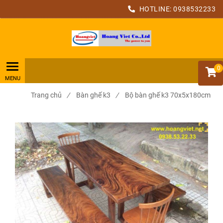
HOTLINE:
0938532233
0
Trang chủ
/
Bàn ghế k3
/
Bộ bàn ghế k3 70x5x180cm