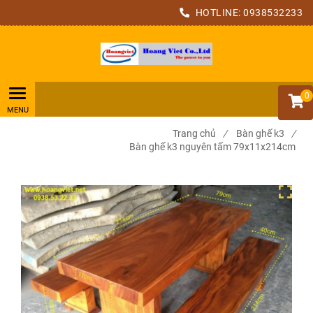
HOTLINE:
0938532233
0
Trang chủ
/
Bàn ghế k3
/
Bàn ghế k3 nguyên tấm 79x11x214cm