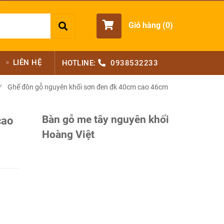
Giỏ hàng (
0
)
LIÊN HỆ
HOTLINE:
0938532233
/
Ghế đôn gỗ nguyên khối sơn đen đk 40cm cao 46cm
Bàn gỗ me tây nguyên khối
cao
Hoàng Việt