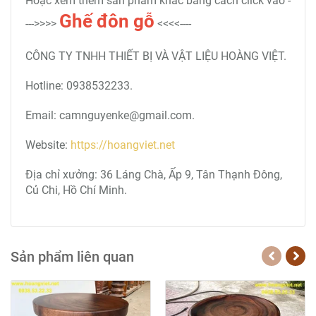
Hoặc xem thêm sản phẩm khác bằng cách click vào -
Ghế đôn gỗ
--->>>>
<<<<----
CÔNG TY TNHH THIẾT BỊ VÀ VẬT LIỆU HOÀNG VIỆT.
Hotline: 0938532233.
Email: camnguyenke@gmail.com.
Website:
https://hoangviet.net
Địa chỉ xưởng: 36 Láng Chà, Ấp 9, Tân Thạnh Đông,
Củ Chi, Hồ Chí Minh.
Sản phẩm liên quan