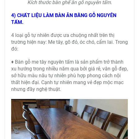
Kích thước bàn ghế ăn gỗ nguyên tấm.
4) CHẤT LIỆU LÀM BÀN ĂN BẰNG GỖ NGUYÊN
TẤM.
4 loại gỗ tự nhiên được ưa chuộng nhất trên thị
trường hiện nay: Me tây, gõ đỏ, óc chó, cẩm lai. Trong
đó:
♦ Bàn gỗ me tây nguyên tấm là sản phẩm trở thành
xu hướng trong nhiều năm qua bởi giá rẻ, vân gỗ đẹp,
sở hữu màu nâu tự nhiên phù hợp phong cách nội
thất hiện đại. Cạnh tự nhiên mang vẻ đẹp mộc mạc
nhưng đầy nghệ thuật.