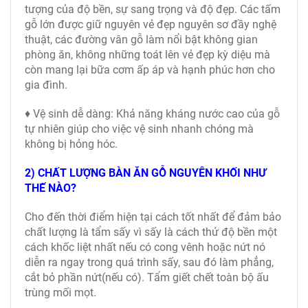
tượng của độ bền, sự sang trọng và độ đẹp. Các tấm
gỗ lớn được giữ nguyên vẻ đẹp nguyên sơ đầy nghệ
thuật, các đường vân gỗ làm nổi bật không gian
phòng ăn, không những toát lên vẻ đẹp kỳ diệu mà
còn mang lại bữa cơm ấp áp và hạnh phúc hơn cho
gia đình.
♦ Vệ sinh dễ dàng: Khả năng kháng nước cao của gỗ
tự nhiên giúp cho việc vệ sinh nhanh chóng mà
không bị hỏng hóc.
2) CHẤT LƯỢNG BÀN ĂN GỖ NGUYÊN KHỐI NHƯ
THẾ NÀO?
Cho đến thời điểm hiện tại cách tốt nhất để đảm bảo
chất lượng là tẩm sấy vì sấy là cách thử độ bền một
cách khốc liệt nhất nếu có cong vênh hoặc nứt nó
diễn ra ngay trong quá trình sấy, sau đó làm phẳng,
cắt bỏ phần nứt(nếu có). Tẩm giết chết toàn bộ ấu
trùng mối mọt.