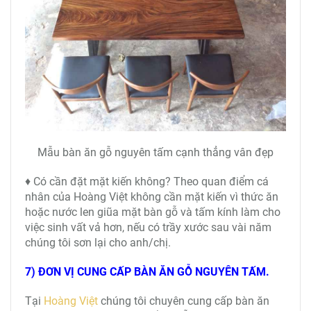
Mẫu bàn ăn gỗ nguyên tấm cạnh thẳng vân đẹp
♦ Có cần đặt mặt kiến không? Theo quan điểm cá
nhân của Hoàng Việt không cần mặt kiến vì thức ăn
hoặc nước len giũa mặt bàn gỗ và tấm kính làm cho
việc sinh vất vả hơn, nếu có trầy xước sau vài năm
chúng tôi sơn lại cho anh/chị.
7) ĐƠN VỊ CUNG CẤP BÀN ĂN GỖ NGUYÊN TẤM.
Tại
Hoàng Việt
chúng tôi chuyên cung cấp bàn ăn