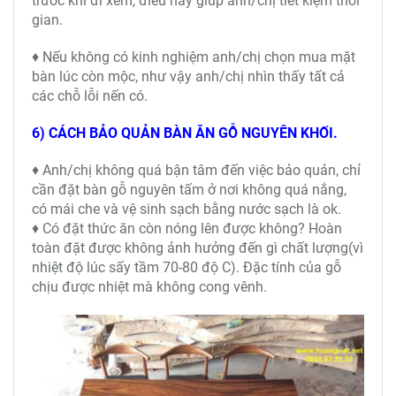
trước khi đi xem, điều này giúp anh/chị tiết kiệm thời
gian.
♦ Nếu không có kinh nghiệm anh/chị chọn mua mặt
bàn lúc còn mộc, như vậy anh/chị nhìn thấy tất cả
các chỗ lỗi nến có.
6) CÁCH BẢO QUẢN BÀN ĂN GỖ NGUYÊN KHỐI.
♦ Anh/chị không quá bận tâm đến việc bảo quản, chỉ
cần đặt bàn gỗ nguyên tấm ở nơi không quá nắng,
có mái che và vệ sinh sạch bằng nước sạch là ok.
♦ Có đặt thức ăn còn nóng lên được không? Hoàn
toàn đặt được không ảnh hưởng đến gì chất lượng(vì
nhiệt độ lúc sấy tầm 70-80 độ C). Đặc tính của gỗ
chịu được nhiệt mà không cong vênh.