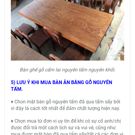
Bàn ghế gỗ cẩm lai nguyên tấm nguyên khối.
5) LƯU Ý KHI MUA BÀN ĂN BẰNG GỖ NGUYÊN
TẤM.
♦ Chon mặt bàn gỗ nguyên tấm đã qua tẩm sấy bởi
vì đây là cách tốt nhất để đảm chất lượng hiện nay.
♦ Chọn mua từ đơn vị uy tín để khi có sự cố anh/chị
được đổi trả một cách lịch sự và vui vẻ, cũng như
mua được mặt bàn đã qua tẩm sấy(tất cả các đơn vị