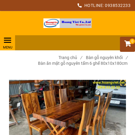
HOTLINE:
0938532233
0
Trang chủ
/
Bàn gỗ nguyên khối
/
Bàn ăn mặt gỗ nguyên tấm 6 ghế 80x10x180cm