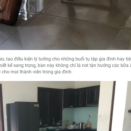
o, tạo điều kiện lý tưởng cho những buổi tụ tập gia đình hay tiệ
iết kế sang trọng, bàn này không chỉ là nơi tận hưởng các bữa 
 cho mọi thành viên trong gia đình.