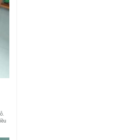
ỗ.
iều