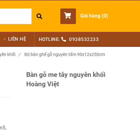
Giỏ hàng (
0
)
LIÊN HỆ
HOTLINE:
0938532233
yên khối
/
Bộ bàn ghế gỗ nguyên tấm 90x12x250cm
Bàn gỗ me tây nguyên khối
Hoàng Việt
m5,