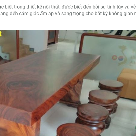
 biệt trong thiết kế nội thất, được biết đến bởi sự tinh túy và v
ang đến cảm giác ấm áp và sang trọng cho bất kỳ không gian 