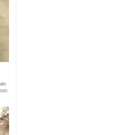
nên
 bức