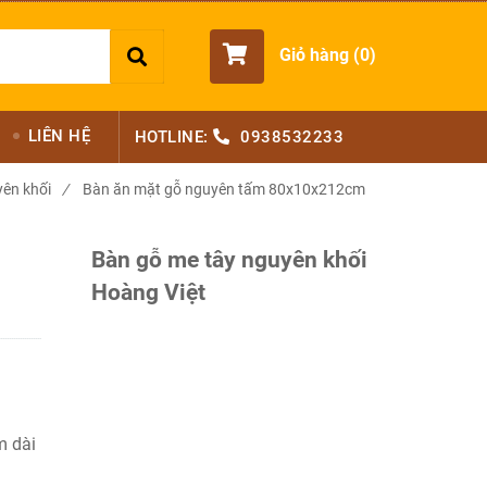
Giỏ hàng (
0
)
LIÊN HỆ
HOTLINE:
0938532233
ên khối
/
Bàn ăn mặt gỗ nguyên tấm 80x10x212cm
Bàn gỗ me tây nguyên khối
Hoàng Việt
m dài