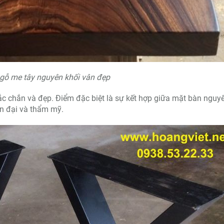
gỗ me tây nguyên khối vân đẹp
ắc chắn và đẹp. Điểm đặc biệt là sự kết hợp giữa mặt bàn nguy
ện đại và thẩm mỹ.