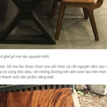
6 ghế gỗ me tây nguyên khối.
ày. Gỗ me tây được chọn lựa cẩn thận và cắt nguyên tấm, tạo 
y vô cùng độc đáo, với những đường nét uốn lượn tạo nên một
rở thành một sản phẩm riêng biệt.