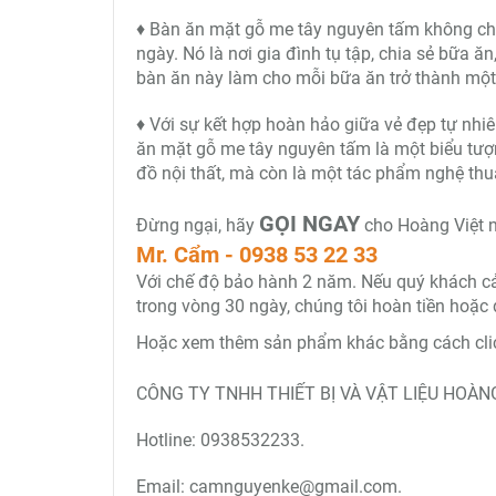
♦ Bàn ăn mặt gỗ me tây nguyên tấm không chỉ
ngày. Nó là nơi gia đình tụ tập, chia sẻ bữa 
bàn ăn này làm cho mỗi bữa ăn trở thành một 
♦ Với sự kết hợp hoàn hảo giữa vẻ đẹp tự nhi
ăn mặt gỗ me tây nguyên tấm là một biểu tượn
đồ nội thất, mà còn là một tác phẩm nghệ thuậ
GỌI NGAY
Đừng ngại, hãy
cho Hoàng Việt n
Mr. Cẩm - 0938 53 22 33
Với chế độ bảo hành 2 năm. Nếu quý khách cảm 
trong vòng 30 ngày, chúng tôi hoàn tiền hoặc 
Hoặc xem thêm sản phẩm khác bằng cách clic
CÔNG TY TNHH THIẾT BỊ VÀ VẬT LIỆU HOÀNG
Hotline: 0938532233.
Email: camnguyenke@gmail.com.