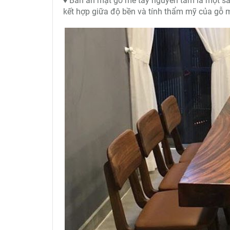
♦ Bàn ăn mặt gỗ me tây nguyên tấm là một sản
kết hợp giữa độ bền và tính thẩm mỹ của gỗ 