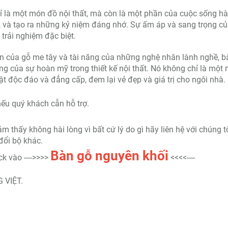
 là một món đồ nội thất, mà còn là một phần của cuộc sống h
ăn, và tạo ra những kỷ niệm đáng nhớ. Sự ấm áp và sang trọng c
trải nghiệm đặc biệt.
ên của gỗ me tây và tài năng của những nghệ nhân lành nghề, b
g của sự hoàn mỹ trong thiết kế nội thất. Nó không chỉ là một
t độc đáo và đẳng cấp, đem lại vẻ đẹp và giá trị cho ngôi nhà.
ếu quý khách cẫn hỗ trợ.
thấy không hài lòng vì bất cứ lý do gì hãy liên hệ với chúng t
đổi bộ khác.
Bàn
gỗ nguyên khối
k vào ---->>>>
<<<<----
 VIỆT.