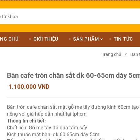
NG CHỦ
GIỚI THIỆU
SẢN PHẨM
TIN TỨC
Trang chủ
/
Bàn 
Bàn cafe tròn chân sắt đk 60-65cm dày 5c
1.100.000 VND
Bàn tròn cafe chân sắt mặt gỗ me tây đường kính 60cm tạo 
riêng với giá hấp dẫn nhất tại tphcm
Thông tin chi tiết:
Chất liệu: Gỗ me tây đã qua tẩm sấy
Kích thước mặt bàn: đk 60-65cm dày 5cm