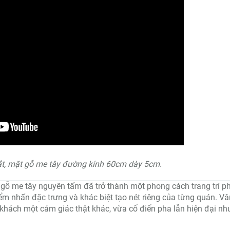
ắt, mặt gỗ me tây đường kính 60cm dày 5cm.
 gỗ me tây nguyên tấm đã trở thành một phong cách trang trí p
ểm nhấn đặc trưng và khác biệt tạo nét riêng của từng quán. Vâ
khách một cảm giác thật khác, vừa cổ điển pha lẫn hiện đại nh