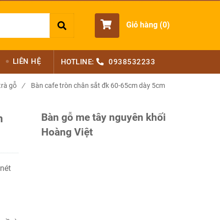
Giỏ hàng (
0
)
LIÊN HỆ
HOTLINE:
0938532233
trà gỗ
/
Bàn cafe tròn chân sắt đk 60-65cm dày 5cm
Bàn gỗ me tây nguyên khối
m
Hoàng Việt
nét