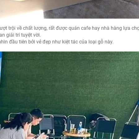
ợt trội về chất lượng, rất được quán cafe hay nhà hàng lựa chọ
giải trí tuyệt vời.
ìn đầu tiên bởi vẻ đẹp như kiệt tác của loại gỗ này.