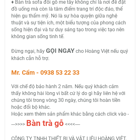
♦ Bàn trà sofa đôi gỗ me tây không chỉ là nơi để đặt
đồ uống mà còn là tâm điểm trang trí độc đáo, thể
hiện gu thẩm mỹ. Nó là sự hòa quyện giữa nghệ
thuật và sự tiện ích, một biểu tượng của phong cách
sống hiện đại và tư duy sáng tạo trong việc tạo nên
không gian sống tinh tế.
GỌI NGAY
Đừng ngại, hãy
cho Hoàng Việt nếu quý
khách cẫn hỗ trợ.
Mr. Cẩm - 0938 53 22 33
Với chế độ bảo hành 2 năm. Nếu quý khách cảm
thấy không hài lòng vì bất cứ lý do gì hãy liên hệ với
chúng tôi trong vòng 30 ngày, chúng tôi hoàn tiền
hoặc đổi bộ khác.
Hoặc xem thêm sản phẩm khác bằng cách click vào -
Bàn trà
gỗ
--->>>>
<<<<----
CÔNG TY TNHH THIẾT BỊ VÀ VẬT LIỆU HOÀNG VIỆT.