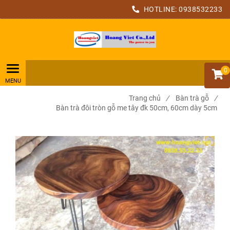
HOTLINE:
0938532233
0
Trang chủ
/
Bàn trà gỗ
/
Bàn trà đôi tròn gỗ me tây đk 50cm, 60cm dày 5cm