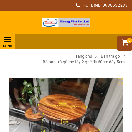
HOTLINE:
0938532233
0
Trang chủ
/
Bàn trà gỗ
/
Bộ bàn trà gỗ me tây 2 ghế đk 60cm dày 5cm