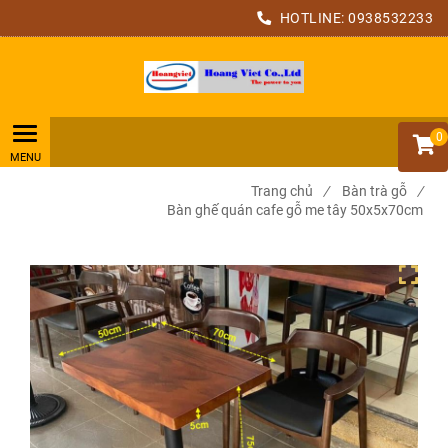
HOTLINE:
0938532233
0
Trang chủ
/
Bàn trà gỗ
/
Bàn ghế quán cafe gỗ me tây 50x5x70cm