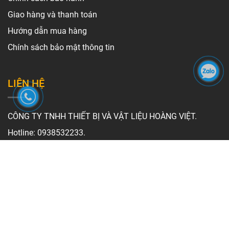
Giao hàng và thanh toán
Hướng dẫn mua hàng
Chính sách bảo mật thông tin
LIÊN HỆ
CÔNG TY TNHH THIẾT BỊ VÀ VẬT LIỆU HOÀNG VIỆT.
Hotline: 0938532233.
Email: camnguyenke@gmail.com.
Website: https://hoangviet.net
Địa chỉ xưởng: 36 Láng Chà, Ấp 9, Tân Thạnh Đông, Củ Chi,
Hồ Chí Minh.