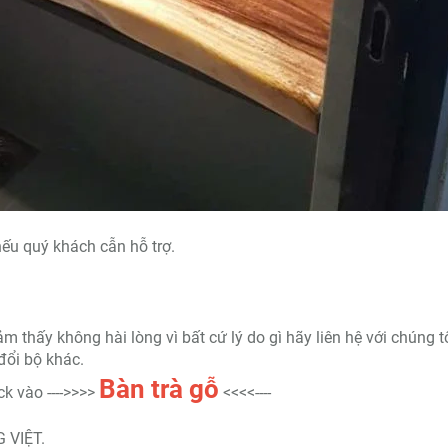
ếu quý khách cẫn hỗ trợ.
thấy không hài lòng vì bất cứ lý do gì hãy liên hệ với chúng t
đổi bộ khác.
Bàn trà
gỗ
k vào ---->>>>
<<<<----
 VIỆT.