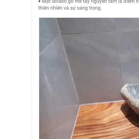
♦ Mặt lavabo gỗ me tây nguyên tấm là điểm n
thiên nhiên và sự sang trọng.