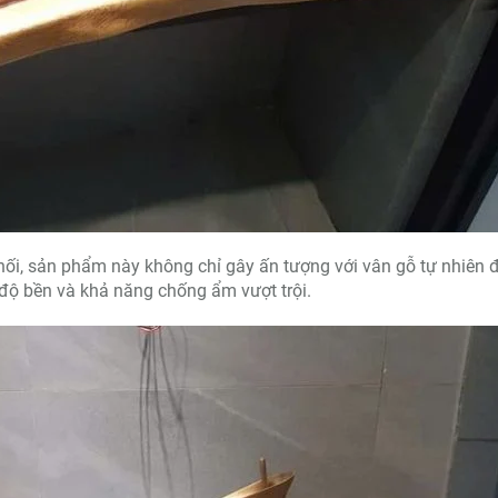
hối, sản phẩm này không chỉ gây ấn tượng với vân gỗ tự nhiên 
ộ bền và khả năng chống ẩm vượt trội.