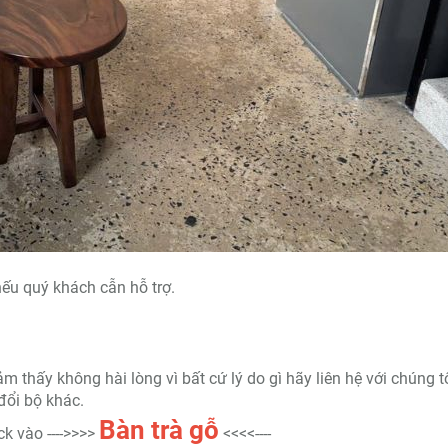
ếu quý khách cẫn hỗ trợ.
thấy không hài lòng vì bất cứ lý do gì hãy liên hệ với chúng t
đổi bộ khác.
Bàn trà
gỗ
k vào ---->>>>
<<<<----