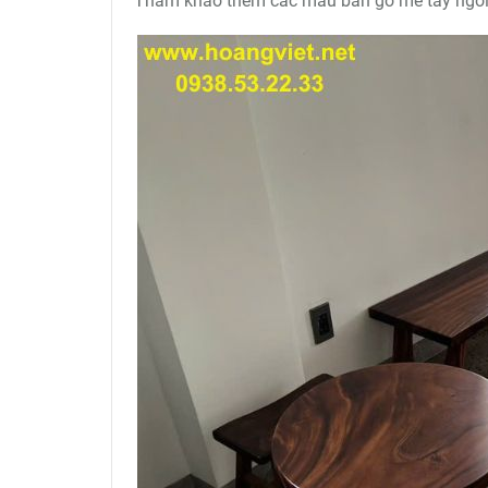
Tham khảo thêm các mẫu bàn gỗ me tây ngồi