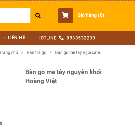
Giỏ hàng (
0
)
LIÊN HỆ
HOTLINE:
0938532233
Trang chủ
/
Bàn trà gỗ
/
Bàn gỗ me tây ngồi cafe.
Bàn gỗ me tây nguyên khối
Hoàng Việt
là