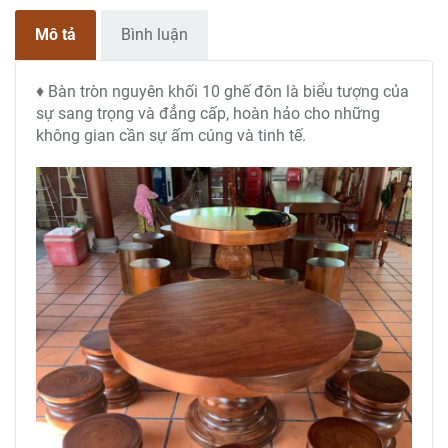
Mô tả
Bình luận
♦ Bàn tròn nguyên khối 10 ghế đôn là biểu tượng của
sự sang trọng và đẳng cấp, hoàn hảo cho những
không gian cần sự ấm cúng và tinh tế.