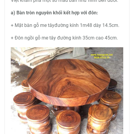
Việt khám phá một số mẫu bàn như hình bên dưới:
a) Bàn tròn nguyên khối kết hợp với đôn:
+ Mặt bàn gỗ me tâyđường kính 1m48 dày 14.5cm.
+ Đôn ngồi gỗ me tây đường kính 35cm cao 45cm.