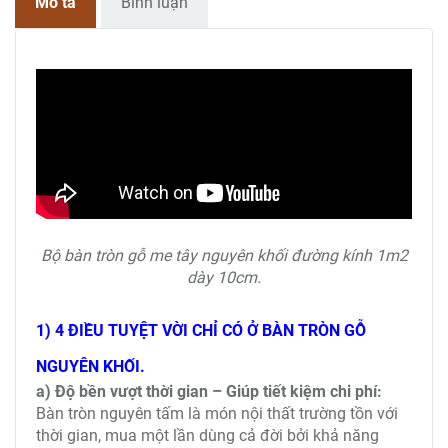
Mô tả
Bình luận
Bộ bàn tròn gỗ me tây nguyên khối đường kính 1m2
dày 10cm.
1) 4 ĐIỀU TUYỆT VỜI CHỈ CÓ Ở BÀN TRÒN GỖ
NGUYÊN KHỐI.
a) Độ bền vượt thời gian – Giúp tiết kiệm chi phí:
Bàn tròn nguyên tấm là món nội thất trường tồn với
thời gian, mua một lần dùng cả đời bởi khả năng