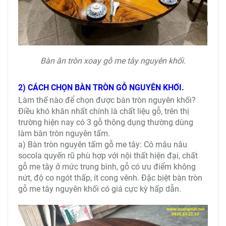
Bàn ăn tròn xoay gỗ me tây nguyên khối.
2) CÁCH CHỌN BÀN TRÒN GỖ NGUYÊN KHỐI.
Làm thế nào để chọn được bàn tròn nguyên khối?
Điều khó khăn nhất chính là chất liệu gỗ, trên thị
trường hiện nay có 3 gỗ thông dụng thường dùng
làm bàn tròn nguyên tấm.
a) Bàn tròn nguyên tấm gỗ me tây: Có mâu nâu
socola quyến rũ phù hợp với nội thất hiện đại, chất
gỗ me tây ở mức trung bình, gỗ có ưu điểm không
nứt, độ co ngót thấp, ít cong vênh. Đặc biệt bàn tròn
gỗ me tây nguyên khối có giá cực kỳ hấp dẫn.