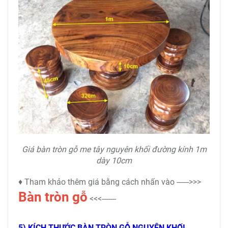
Giá bàn tròn gỗ me tây nguyên khối đường kính 1m
dày 10cm
♦ Tham khảo thêm giá bằng cách nhấn vào ------>>>
Bàn tròn gỗ
<<<-------
5) KÍCH THƯỚC BÀN TRÒN GỖ NGUYÊN KHỐI.