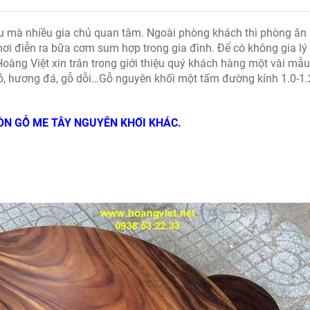
iều mà nhiều gia chủ quan tâm. Ngoài phòng khách thì phòng ăn 
ơi điễn ra bữa cơm sum hợp trong gia đình. Để có không gia lý
Hoàng Việt xin trân trong giới thiệu quý khách hàng một vài mẫ
ỏ, hương đá, gỗ dỗi…Gỗ nguyên khối một tấm đường kính 1.0-1
ÒN GỖ ME TÂY NGUYÊN KHỐI KHÁC.