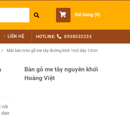
Giỏ hàng (
0
)
LIÊN HỆ
HOTLINE:
0938532233
/
Mặt bàn tròn gỗ me tây đường kính 1m2 dày 12cm
Bàn gỗ me tây nguyên khối
y
Hoàng Việt
 với
á dao