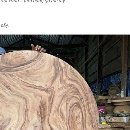
đối xứng 2 tấm bằng gỗ me tây.
 sấy.