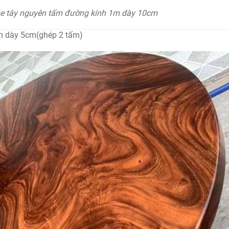
me tây nguyên tấm đường kính 1m dày 10cm
m dày 5cm(ghép 2 tấm)