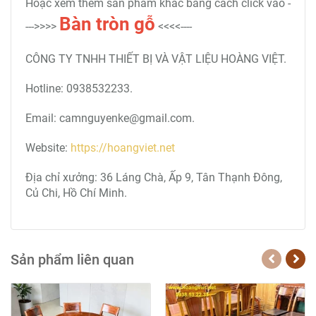
Hoặc xem thêm sản phẩm khác bằng cách click vào -
Bàn tròn
gỗ
--->>>>
<<<<----
CÔNG TY TNHH THIẾT BỊ VÀ VẬT LIỆU HOÀNG VIỆT.
Hotline: 0938532233.
Email: camnguyenke@gmail.com.
Website:
https://hoangviet.net
Địa chỉ xưởng: 36 Láng Chà, Ấp 9, Tân Thạnh Đông,
Củ Chi, Hồ Chí Minh.
Sản phẩm liên quan