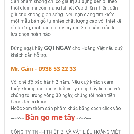
Sản phẩm không chỉ có giá trị sử dụng bền bỉ theo
thời gian mà còn mang lại nét đẹp thiên nhiên, gần
gũi cho không gian sống. Nếu bạn đang tìm kiếm
một mẫu bàn gỗ tự nhiên chất lượng cao với thiết kế
ấn tượng, mặt bàn gỗ me tây dài 3m chắc chắn là
lựa chọn hoàn hảo.
GỌI NGAY
Đừng ngại, hãy
cho Hoàng Việt nếu quý
khách cẫn hỗ trợ.
Mr. Cẩm - 0938 53 22 33
Với chế độ bảo hành 2 năm. Nếu quý khách cảm
thấy không hài lòng vì bất cứ lý do gì hãy liên hệ với
chúng tôi trong vòng 30 ngày, chúng tôi hoàn tiền
hoặc đổi bộ khác.
Hoặc xem thêm sản phẩm khác bằng cách click vào -
Bàn gỗ me tây
--->>>>
<<<<----
CÔNG TY TNHH THIẾT BỊ VÀ VẬT LIỆU HOÀNG VIỆT.