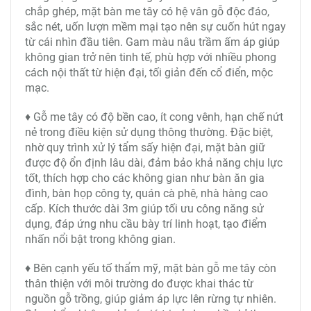
chắp ghép, mặt bàn me tây có hệ vân gỗ độc đáo,
sắc nét, uốn lượn mềm mại tạo nên sự cuốn hút ngay
từ cái nhìn đầu tiên. Gam màu nâu trầm ấm áp giúp
không gian trở nên tinh tế, phù hợp với nhiều phong
cách nội thất từ hiện đại, tối giản đến cổ điển, mộc
mạc.
♦ Gỗ me tây có độ bền cao, ít cong vênh, hạn chế nứt
nẻ trong điều kiện sử dụng thông thường. Đặc biệt,
nhờ quy trình xử lý tẩm sấy hiện đại, mặt bàn giữ
được độ ổn định lâu dài, đảm bảo khả năng chịu lực
tốt, thích hợp cho các không gian như bàn ăn gia
đình, bàn họp công ty, quán cà phê, nhà hàng cao
cấp. Kích thước dài 3m giúp tối ưu công năng sử
dụng, đáp ứng nhu cầu bày trí linh hoạt, tạo điểm
nhấn nổi bật trong không gian.
♦ Bên cạnh yếu tố thẩm mỹ, mặt bàn gỗ me tây còn
thân thiện với môi trường do được khai thác từ
nguồn gỗ trồng, giúp giảm áp lực lên rừng tự nhiên.