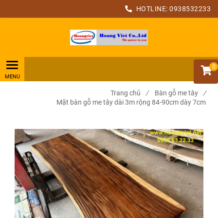
HOTLINE:
0938532233
0
Trang chủ
/
Bàn gỗ me tây
/
Mặt bàn gỗ me tây dài 3m rộng 84-90cm dày 7cm