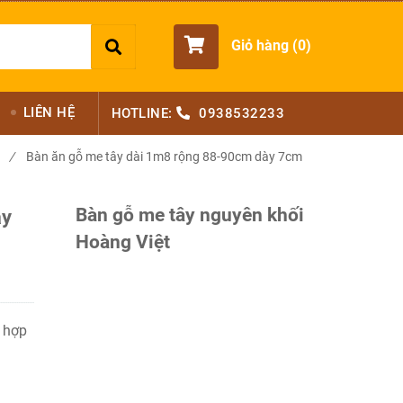
Giỏ hàng (
0
)
LIÊN HỆ
HOTLINE:
0938532233
/
Bàn ăn gỗ me tây dài 1m8 rộng 88-90cm dày 7cm
Bàn gỗ me tây nguyên khối
ày
Hoàng Việt
 hợp