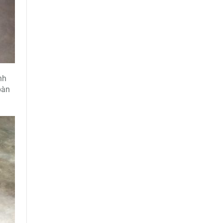
nh
bàn