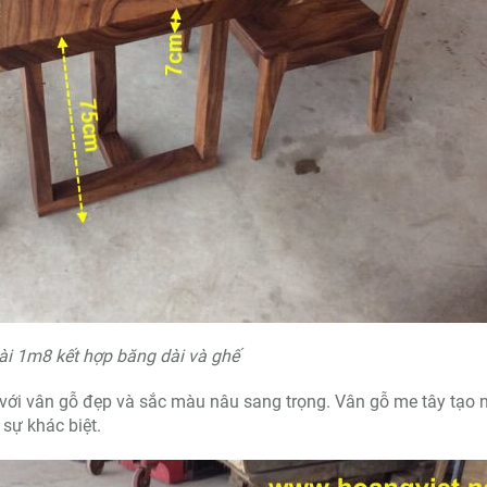
ài 1m8 kết hợp băng dài và ghế
 với vân gỗ đẹp và sắc màu nâu sang trọng. Vân gỗ me tây tạo 
 sự khác biệt.