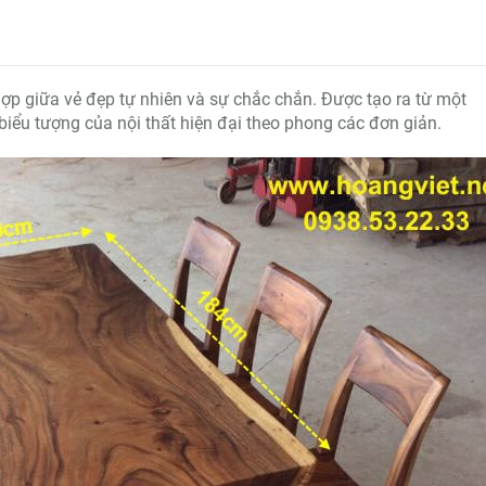
ợp giữa vẻ đẹp tự nhiên và sự chắc chắn. Được tạo ra từ một
 biểu tượng của nội thất hiện đại theo phong các đơn giản.