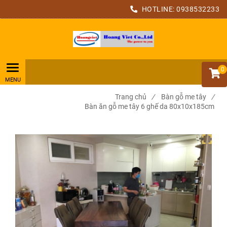
HOTLINE:
0938532233
0
Trang chủ
/
Bàn gỗ me tây
/
Bàn ăn gỗ me tây 6 ghế da 80x10x185cm