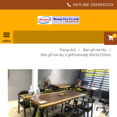
HOTLINE:
0938532233
0
Trang chủ
/
Bàn gỗ me tây
/
Bàn gỗ me tây 6 ghế Kennedy 80x5x220cm