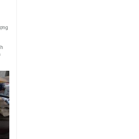
ượng
nh
n