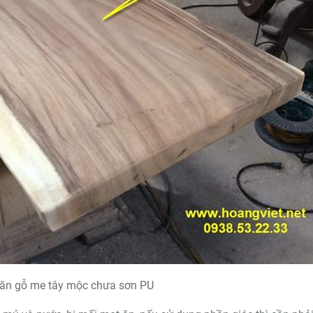
ăn gỗ me tây mộc chưa sơn PU