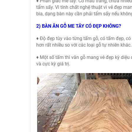
♦ Phần giác me tây: Có màu trắng, chứa nhiều
tẩm sấy. Vì tính chất nghệ thuật vì vẻ đẹp m
bìa, dạng bàn này cần phải tẩm sấy nếu không 
2) BÀN ĂN GỖ ME TÂY CÓ ĐẸP KHÔNG?
♦ Độ đẹp tùy vào từng tấm gỗ, có tấm đẹp, có
hơn rất nhiều so với các loại gỗ tự nhiên khác.
♦ Một số tấm thì vân gỗ mang vẻ đẹp kỳ diệu 
và cực kỳ giá trị.