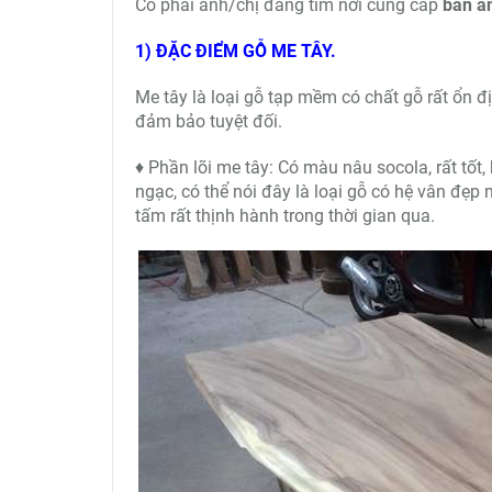
Có phải anh/chị đang tìm nơi cung cấp
bán ă
1) ĐẶC ĐIỂM GỖ ME TÂY.
Me tây là loại gỗ tạp mềm có chất gỗ rất ổn đị
đảm bảo tuyệt đối.
♦ Phần lõi me tây: Có màu nâu socola, rất tốt
ngạc, có thể nói đây là loại gỗ có hệ vân đẹp 
tấm rất thịnh hành trong thời gian qua.