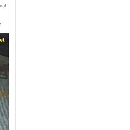
 mặt
n.