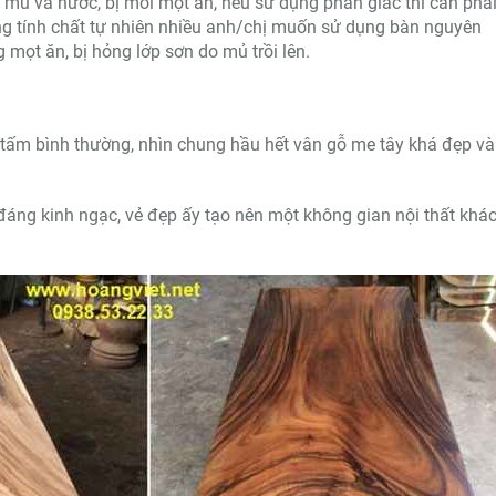
 mủ và nước, bị mối mọt ăn, nếu sử dụng phần giác thì cần phả
ang tính chất tự nhiên nhiều anh/chị muốn sử dụng bàn nguyên
mọt ăn, bị hỏng lớp sơn do mủ trồi lên.
 tấm bình thường, nhìn chung hầu hết vân gỗ me tây khá đẹp v
đáng kinh ngạc, vẻ đẹp ấy tạo nên một không gian nội thất khác