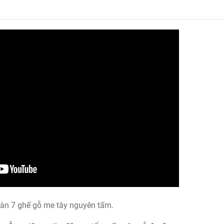
bàn 7 ghế gỗ me tây nguyên tấm.