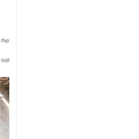
i
à đẹp
 biệt