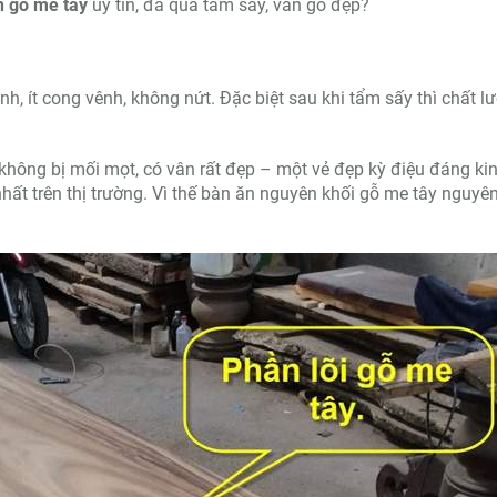
n gỗ me tây
uy tín, đã qua tẩm sấy, vân gỗ đẹp?
nh, ít cong vênh, không nứt. Đặc biệt sau khi tẩm sấy thì chất l
, không bị mối mọt, có vân rất đẹp – một vẻ đẹp kỳ điệu đáng ki
nhất trên thị trường. Vì thế bàn ăn nguyên khối gỗ me tây nguyê