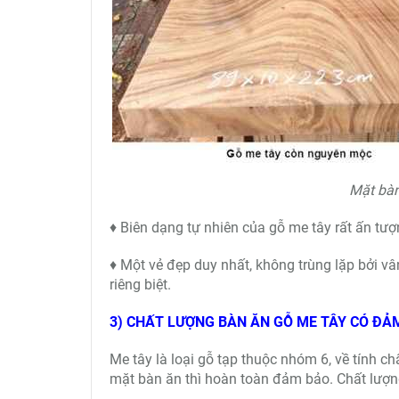
Mặt bàn
♦ Biên dạng tự nhiên của gỗ me tây rất ấn t
♦ Một vẻ đẹp duy nhất, không trùng lặp bởi v
riêng biệt.
3) CHẤT LƯỢNG BÀN ĂN GỖ ME TÂY CÓ ĐẢ
Me tây là loại gỗ tạp thuộc nhóm 6, về tính c
mặt bàn ăn thì hoàn toàn đảm bảo. Chất lượn