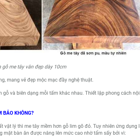
 gỗ me tây vân đẹp dày 10cm
ượng, mang vẻ đẹp mộc mạc đầy nghệ thuật.
ân gỗ và biên dạng mỗi tấm khác nhau. Thiết lập phong cách nội
M BẢO KHÔNG?
hất vật lý thì me tây mềm hơn gỗ lim gõ đỏ. Tuy nhiên ứng dụng
g mặt bàn ăn được nâng lên mức cao nhờ tẩm sấy bởi vì: