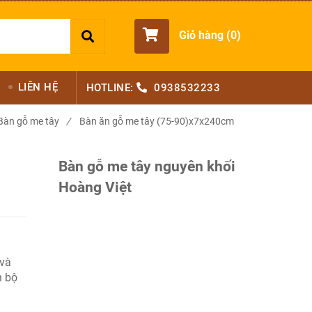
Giỏ hàng (
0
)
LIÊN HỆ
HOTLINE:
0938532233
Bàn gỗ me tây
/
Bàn ăn gỗ me tây (75-90)x7x240cm
Bàn gỗ me tây nguyên khối
Hoàng Việt
 và
n bộ