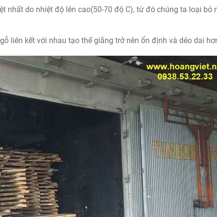
ệt nhất do nhiệt độ lên cao(50-70 độ C), từ đó chúng ta loại bỏ
 gỗ liên kết với nhau tạo thế giằng trở nên ổn định và dẻo dai hơ