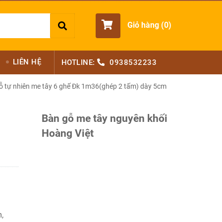
Giỏ hàng (
0
)
LIÊN HỆ
HOTLINE:
0938532233
ỗ tự nhiên me tây 6 ghế Đk 1m36(ghép 2 tấm) dày 5cm
Bàn gỗ me tây nguyên khối
Hoàng Việt
,