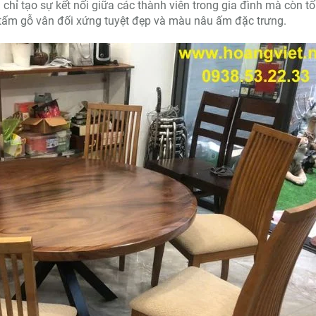
g chỉ tạo sự kết nối giữa các thành viên trong gia đình mà còn tố
tấm gỗ vân đối xứng tuyệt đẹp và màu nâu ấm đặc trưng.