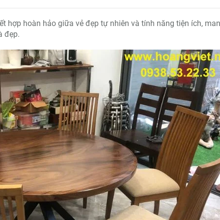
kết hợp hoàn hảo giữa vẻ đẹp tự nhiên và tính năng tiện ích, ma
à đẹp.