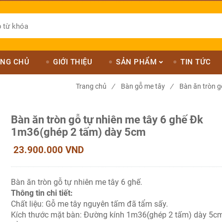
NG CHỦ
GIỚI THIỆU
SẢN PHẨM
TIN TỨC
Trang chủ
/
Bàn gỗ me tây
/
Bàn ăn tròn g
Bàn ăn tròn gỗ tự nhiên me tây 6 ghế Đk
1m36(ghép 2 tấm) dày 5cm
23.900.000 VND
Bàn ăn tròn gỗ tự nhiên me tây 6 ghế.
Thông tin chi tiết:
Chất liệu: Gỗ me tây nguyên tấm đã tẩm sấy.
Kích thước mặt bàn: Đường kính 1m36(ghép 2 tấm) dày 5cm