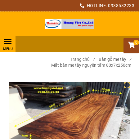
HOTLINE:
0938532233
0
Trang chủ
/
Bàn gỗ me tây
/
Mặt bàn me tây nguyên tấm 80x7x250cm