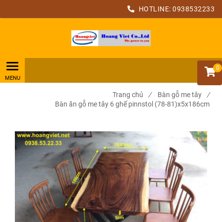
HOTLINE:
0938532233
0
Trang chủ
/
Bàn gỗ me tây
/
Bàn ăn gỗ me tây 6 ghế pinnstol (78-81)x5x186cm