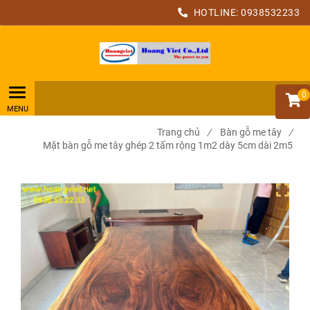
HOTLINE:
0938532233
0
Trang chủ
/
Bàn gỗ me tây
/
Mặt bàn gỗ me tây ghép 2 tấm rộng 1m2 dày 5cm dài 2m5