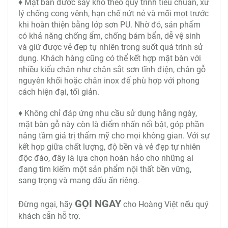
♦ Mặt bàn được sấy khô theo quy trình tiêu chuẩn, xử
lý chống cong vênh, hạn chế nứt nẻ và mối mọt trước
khi hoàn thiện bằng lớp sơn PU. Nhờ đó, sản phẩm
có khả năng chống ẩm, chống bám bẩn, dễ vệ sinh
và giữ được vẻ đẹp tự nhiên trong suốt quá trình sử
dụng. Khách hàng cũng có thể kết hợp mặt bàn với
nhiều kiểu chân như chân sắt sơn tĩnh điện, chân gỗ
nguyên khối hoặc chân inox để phù hợp với phong
cách hiện đại, tối giản.
♦ Không chỉ đáp ứng nhu cầu sử dụng hằng ngày,
mặt bàn gỗ này còn là điểm nhấn nổi bật, góp phần
nâng tầm giá trị thẩm mỹ cho mọi không gian. Với sự
kết hợp giữa chất lượng, độ bền và vẻ đẹp tự nhiên
độc đáo, đây là lựa chọn hoàn hảo cho những ai
đang tìm kiếm một sản phẩm nội thất bền vững,
sang trọng và mang dấu ấn riêng.
GỌI NGAY
Đừng ngại, hãy
cho Hoàng Việt nếu quý
khách cẫn hỗ trợ.