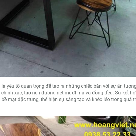
 là yếu tố quan trọng để tạo ra những chiếc bàn với sự ấn tượn
n chính xác, tạo nên đường nét mượt mà và đồng đều. Sự kết hợ
bề mặt đặc trưng, thể hiện sự sáng tạo và khéo léo trong quá t