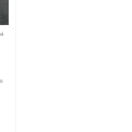
hả
ôi