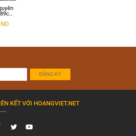
guyên
Mặt bàn gỗ me tây
bàn làm việc gỗ me
g 89cm
rộng 90cm dày 5cm dài
ghép 2 tấm rộng 
2m2
dày 5cm dài 2
VND
9.800.000 VND
11.400.000 V
ĐĂNG KÝ
IÊN KẾT VỚI HOANGVIET.NET