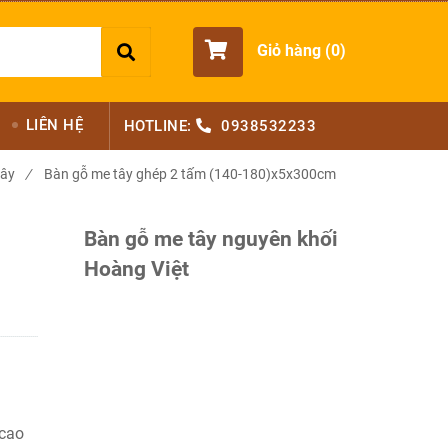
Giỏ hàng (
0
)
LIÊN HỆ
HOTLINE:
0938532233
tây
/
Bàn gỗ me tây ghép 2 tấm (140-180)x5x300cm
Bàn gỗ me tây nguyên khối
Hoàng Việt
 cao