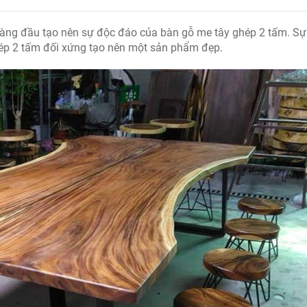
ố hàng đầu tạo nên sự độc đáo của bàn gỗ me tây ghép 2 tấm. Sự
hép 2 tấm đối xứng tạo nên một sản phẩm đẹp.