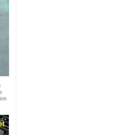
g
p
rình