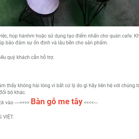
việc, họp hànhm hoặc sử dụng tạo điểm nhấn cho quán cafe. K
iúp bảo đảm sự ổn định và lâu bền cho sản phẩm.
ếu quý khách cẫn hỗ trợ.
thấy không hài lòng vì bất cứ lý do gì hãy liên hệ với chúng t
đổi bộ khác.
Bàn gỗ me tây
k vào ---->>>>
<<<<---
 VIỆT.