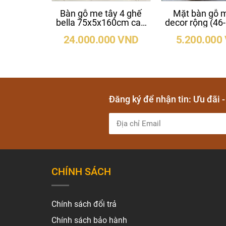
Bàn gỗ me tây 4 ghế
Mặt bàn gỗ m
bella 75x5x160cm cao
decor rộng (46
75cm
dày 5cm dà
24.000.000 VND
5.200.000
Đăng ký để nhận tin: Ưu đãi 
CHÍNH SÁCH
Chính sách đổi trả
Chính sách bảo hành