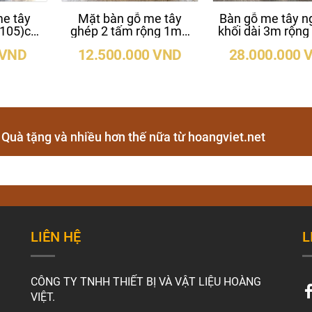
e tây
Mặt bàn gỗ me tây
Bàn gỗ me tây n
-105)cm
ghép 2 tấm rộng 1m2
khối dài 3m rộn
i 2m3
dày 5cm dài 2m5
dày 10cm
 VND
12.500.000 VND
28.000.000 
- Quà tặng và nhiều hơn thế nữa từ hoangviet.net
LIÊN HỆ
L
CÔNG TY TNHH THIẾT BỊ VÀ VẬT LIỆU HOÀNG
VIỆT.