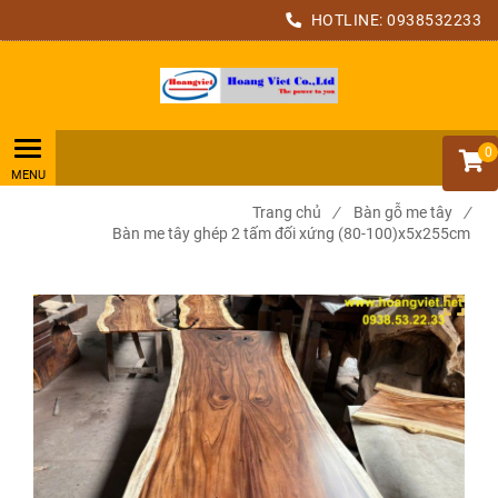
HOTLINE:
0938532233
0
Trang chủ
/
Bàn gỗ me tây
/
Bàn me tây ghép 2 tấm đối xứng (80-100)x5x255cm