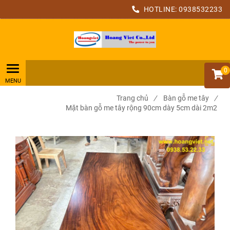
HOTLINE:
0938532233
0
Trang chủ
/
Bàn gỗ me tây
/
Mặt bàn gỗ me tây rộng 90cm dày 5cm dài 2m2