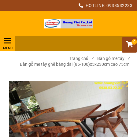
HOTLINE:
0938532233
0
Trang chủ
/
Bàn gỗ me tây
/
Bàn gỗ me tây ghế băng dài (85-100)x5x230cm cao 75cm